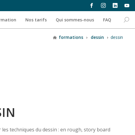
ormation
Nos tarifs
Qui sommes-nous
FAQ
formations
›
dessin
›
dessin
SIN
 les techniques du dessin : en rough, story board