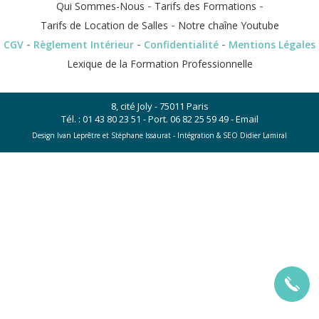
-
-
Qui Sommes-Nous
Tarifs des Formations
-
Tarifs de Location de Salles
Notre chaîne Youtube
-
-
-
CGV
Règlement Intérieur
Confidentialité
Mentions Légales
Lexique de la Formation Professionnelle
8, cité Joly - 75011 Paris
Tél. :
01 43 80 23 51
- Port.
06 82 25 59 49
-
Email
Design Ivan Leprêtre et Stéphane Issaurat -
Intégration & SEO Didier Lamiral