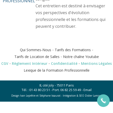
PROFESSIONNEL
Cet entretien est destiné à envisager
vos perspectives d'évolution
professionnelle et les formations qui
peuvent y contribuer.
-
-
Qui Sommes-Nous
Tarifs des Formations
-
Tarifs de Location de Salles
Notre chaîne Youtube
-
-
-
CGV
Règlement Intérieur
Confidentialité
Mentions Légales
Lexique de la Formation Professionnelle
8, cité Joly - 75011 Paris
Tél. :
01 43 80 23 51
- Port.
06 82 25 59 49
-
Email
Design Ivan Leprêtre et Stéphane Issaurat -
Intégration & SEO Didier Lamiral