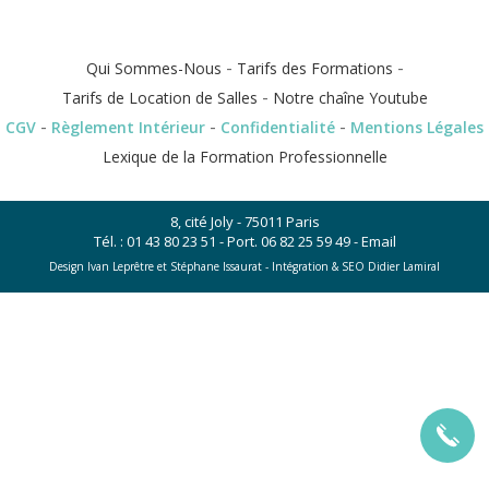
-
-
Qui Sommes-Nous
Tarifs des Formations
-
Tarifs de Location de Salles
Notre chaîne Youtube
-
-
-
CGV
Règlement Intérieur
Confidentialité
Mentions Légales
Lexique de la Formation Professionnelle
8, cité Joly - 75011 Paris
Tél. :
01 43 80 23 51
- Port.
06 82 25 59 49
-
Email
Design Ivan Leprêtre et Stéphane Issaurat -
Intégration & SEO Didier Lamiral