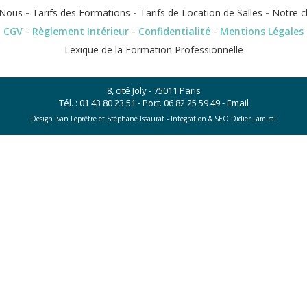
-
-
-
Nous
Tarifs des Formations
Tarifs de Location de Salles
Notre c
-
-
-
CGV
Règlement Intérieur
Confidentialité
Mentions Légales
Lexique de la Formation Professionnelle
8, cité Joly - 75011 Paris
Tél. :
01 43 80 23 51
- Port.
06 82 25 59 49
-
Email
Design Ivan Leprêtre et Stéphane Issaurat -
Intégration & SEO Didier Lamiral