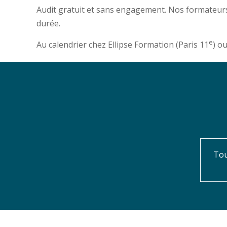
Audit gratuit et sans engagement. Nos formateurs
durée.
e
Au calendrier chez Ellipse Formation (Paris 11
) o
Tou