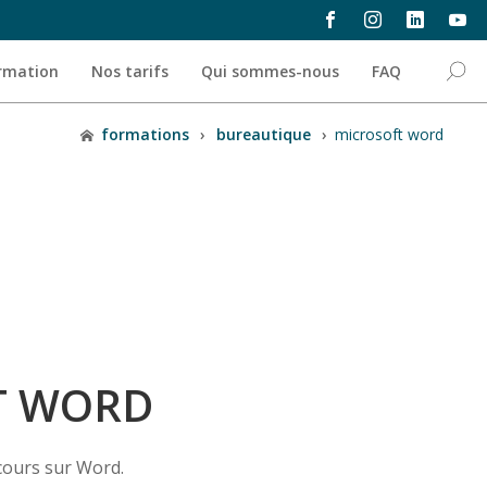
ormation
Nos tarifs
Qui sommes-nous
FAQ
formations
›
bureautique
›
microsoft word
T WORD
cours sur Word.