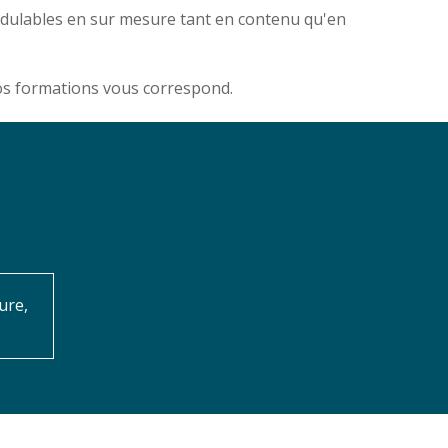
odulables en sur mesure tant en contenu qu'en
nos formations vous correspond.
ure,