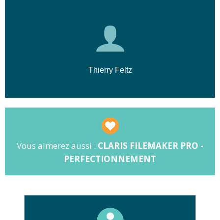
🔍
Exploitation :
Recherches avancées,
🎯
Public cible :
Toute personne
tris et gestion des enregistrements.
souhaitant automatiser ses flux de
travail.
✅
Prérequis :
Une bonne pratique des
logiciels bureautiques classiques est
Thierry Feltz
exigée.
Vous aimerez aussi :
CLARIS FILEMAKER PRO -
PERFECTIONNEMENT