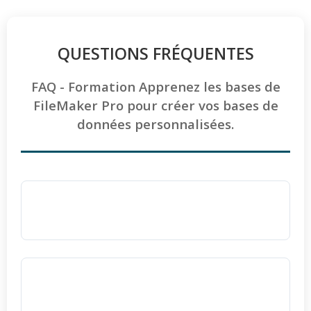
QUESTIONS FRÉQUENTES
FAQ - Formation Apprenez les bases de
FileMaker Pro pour créer vos bases de
données personnalisées.
Pourquoi choisir Ellipse Formation pour
apprendre FileMaker Pro ?
Choisir
Ellipse Formation
, c'est opter pour un
centre certifié
QUALIOPI
expert depuis 2006.
Quelle est la durée de la formation et quel
est son tarif ?
👥
Petits effectifs :
Groupes limités de