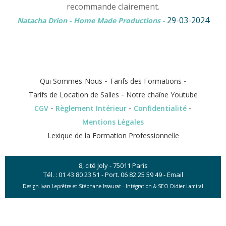
recommande clairement.
29-03-2024
Natacha Drion - Home Made Productions
-
-
-
Qui Sommes-Nous
Tarifs des Formations
-
Tarifs de Location de Salles
Notre chaîne Youtube
-
-
-
CGV
Règlement Intérieur
Confidentialité
Mentions Légales
Lexique de la Formation Professionnelle
8, cité Joly - 75011 Paris
Tél. :
01 43 80 23 51
- Port.
06 82 25 59 49
-
Email
Design Ivan Leprêtre et Stéphane Issaurat -
Intégration & SEO Didier Lamiral