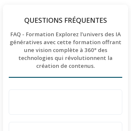
QUESTIONS FRÉQUENTES
FAQ - Formation Explorez l’univers des IA
génératives avec cette formation offrant
une vision complète à 360° des
technologies qui révolutionnent la
création de contenus.
Pourquoi choisir Ellipse Formation pour se
former aux IA génératives ?
Ellipse Formation est un centre
certifié
QUALIOPI
, garantissant une qualité
Comment sont évaluées les compétences