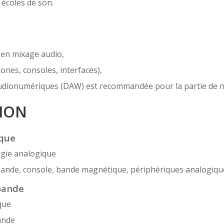
écoles de son.
 en mixage audio,
hones, consoles, interfaces),
udionumériques (DAW) est recommandée pour la partie de n
ION
ique
ogie analogique
bande, console, bande magnétique, périphériques analogiqu
bande
que
ande