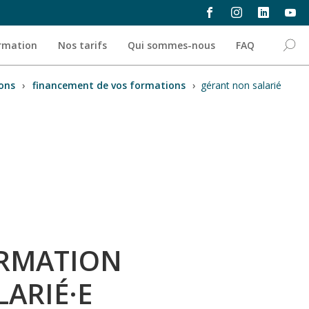
ormation
Nos tarifs
Qui sommes-nous
FAQ
ons
›
financement de vos formations
›
gérant non salarié
ORMATION
ARIÉ·E