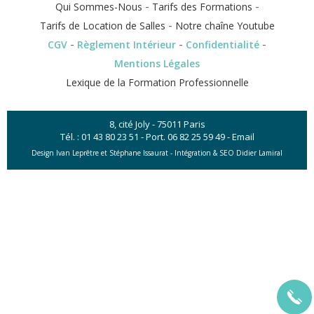
-
-
Qui Sommes-Nous
Tarifs des Formations
-
Tarifs de Location de Salles
Notre chaîne Youtube
-
-
-
CGV
Règlement Intérieur
Confidentialité
Mentions Légales
Lexique de la Formation Professionnelle
8, cité Joly - 75011 Paris
Tél. :
01 43 80 23 51
- Port.
06 82 25 59 49
-
Email
Design Ivan Leprêtre et Stéphane Issaurat -
Intégration & SEO Didier Lamiral