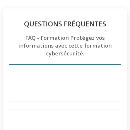
QUESTIONS FRÉQUENTES
FAQ - Formation Protégez vos
informations avec cette formation
cybersécurité.
Pourquoi choisir Ellipse Formation pour se
former à la cybersécurité ?
Ellipse Formation est un centre certifié
QUALIOPI
, garantissant une haute qualité
La formation est-elle accessible aux
pédagogique et administrative depuis 2006.
personnes en situation de handicap ?
L'apprentissage s'effectue en petits effectifs