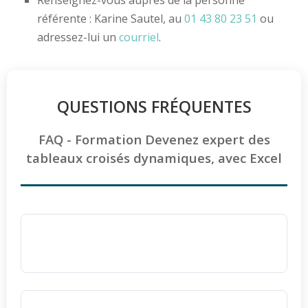
Renseignez-vous auprès de la personne
référente : Karine Sautel, au
01 43 80 23 51
ou
adressez-lui un
courriel
.
QUESTIONS FRÉQUENTES
FAQ - Formation Devenez expert des
tableaux croisés dynamiques, avec Excel
Pourquoi choisir Ellipse Formation pour se
former aux tableaux croisés dynamiques ?
Ellipse Formation est un centre certifié
QUALIOPI
, garantissant la qualité de ses