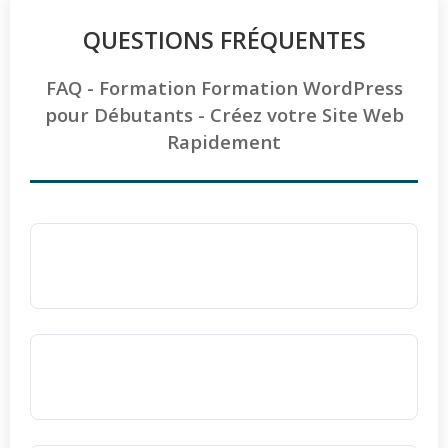
QUESTIONS FRÉQUENTES
FAQ - Formation Formation WordPress
pour Débutants - Créez votre Site Web
Rapidement
Comment contacter Ellipse Formation pour
s'inscrire ou obtenir un devis ?
L'équipe d'Ellipse Formation vous
accompagne pour le montage de vos dossiers
Comment sont évalués les acquis à la fin de
de financement (OPCO, CPF) et vous fournit
la formation WordPress ?
un
devis dans la journée
.
La validation des compétences s'effectue via
📞
Téléphone :
01 43 80 23 51 (du