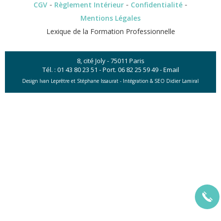
-
-
-
CGV
Règlement Intérieur
Confidentialité
Mentions Légales
Lexique de la Formation Professionnelle
8, cité Joly - 75011 Paris
Tél. :
01 43 80 23 51
- Port.
06 82 25 59 49
-
Email
Design Ivan Leprêtre et Stéphane Issaurat -
Intégration & SEO Didier Lamiral