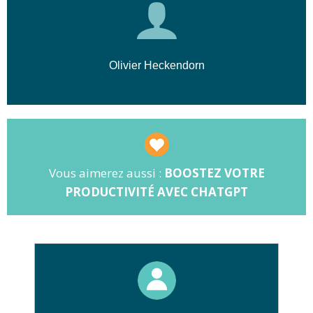
🎨
Compétences :
Une connaissance
L'objectif principal
est d'équiper les
de base des outils graphiques comme
apprenants avec des compétences avancées
Photoshop ou Canva.
en formulation de prompts et en création
Olivier Heckendorn
d'assistants GPT personnalisés.
Vous aimerez aussi :
BOOSTEZ VOTRE
PRODUCTIVITÉ AVEC CHATGPT