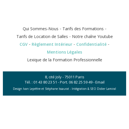
-
-
Qui Sommes-Nous
Tarifs des Formations
-
Tarifs de Location de Salles
Notre chaîne Youtube
-
-
-
CGV
Règlement Intérieur
Confidentialité
Mentions Légales
Lexique de la Formation Professionnelle
8, cité Joly - 75011 Paris
Tél. :
01 43 80 23 51
- Port.
06 82 25 59 49
-
Email
Design Ivan Leprêtre et Stéphane Issaurat -
Intégration & SEO Didier Lamiral