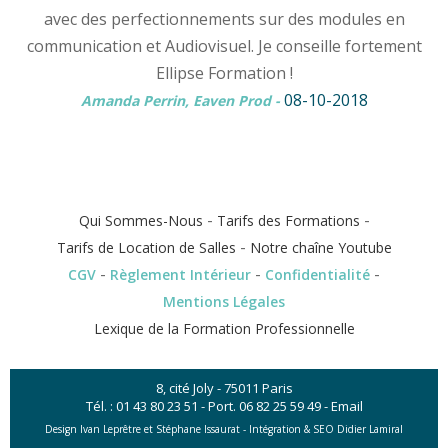
avec des perfectionnements sur des modules en
communication et Audiovisuel. Je conseille fortement
Ellipse Formation !
08-10-2018
Amanda Perrin, Eaven Prod
-
-
-
Qui Sommes-Nous
Tarifs des Formations
-
Tarifs de Location de Salles
Notre chaîne Youtube
-
-
-
CGV
Règlement Intérieur
Confidentialité
Mentions Légales
Lexique de la Formation Professionnelle
8, cité Joly - 75011 Paris
Tél. :
01 43 80 23 51
- Port.
06 82 25 59 49
-
Email
Design Ivan Leprêtre et Stéphane Issaurat -
Intégration & SEO Didier Lamiral