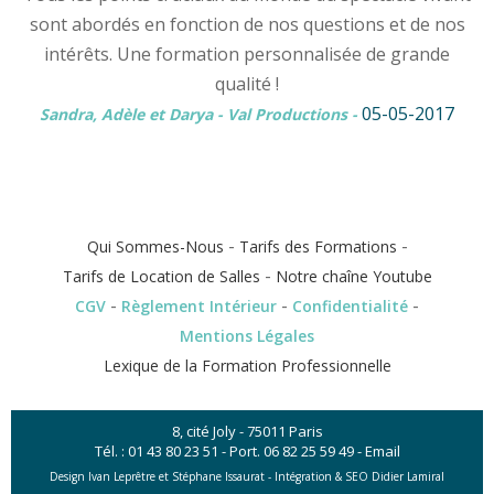
sont abordés en fonction de nos questions et de nos
intérêts. Une formation personnalisée de grande
qualité !
05-05-2017
Sandra, Adèle et Darya - Val Productions
-
-
-
Qui Sommes-Nous
Tarifs des Formations
-
Tarifs de Location de Salles
Notre chaîne Youtube
-
-
-
CGV
Règlement Intérieur
Confidentialité
Mentions Légales
Lexique de la Formation Professionnelle
8, cité Joly - 75011 Paris
Tél. :
01 43 80 23 51
- Port.
06 82 25 59 49
-
Email
Design Ivan Leprêtre et Stéphane Issaurat -
Intégration & SEO Didier Lamiral