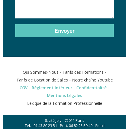
Envoyer
-
-
Qui Sommes-Nous
Tarifs des Formations
-
Tarifs de Location de Salles
Notre chaîne Youtube
-
-
-
CGV
Règlement Intérieur
Confidentialité
Mentions Légales
Lexique de la Formation Professionnelle
8, cité Joly - 75011 Paris
Tél. :
01 43 80 23 51
- Port.
06 82 25 59 49
-
Email