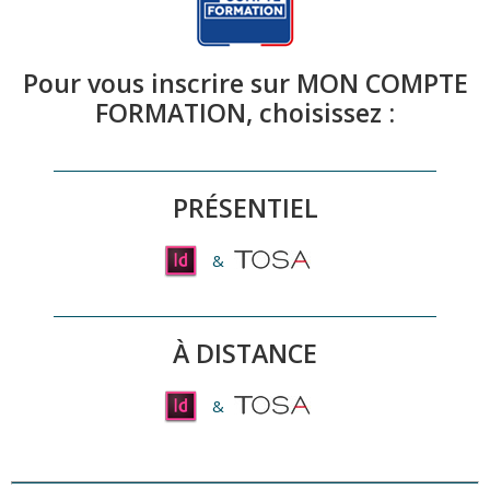
incluant les nouveautés IA comme Adobe
FireFly. Ce cursus intensif de
35 heures
garantit votre autonomie sur la production de
Pour vous inscrire sur MON COMPTE
brochures, flyers et supports numériques.
FORMATION, choisissez :
PRÉSENTIEL
&
À DISTANCE
&