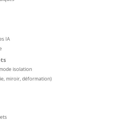
es IA
e
ets
 mode isolation
e, miroir, déformation)
ets