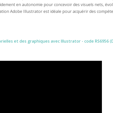
dement en autonomie pour concevoir des visuels nets, évol
ation Adobe Illustrator est idéale pour acquérir des compéten
ielles et des graphiques avec Illustrator - code RS6956 