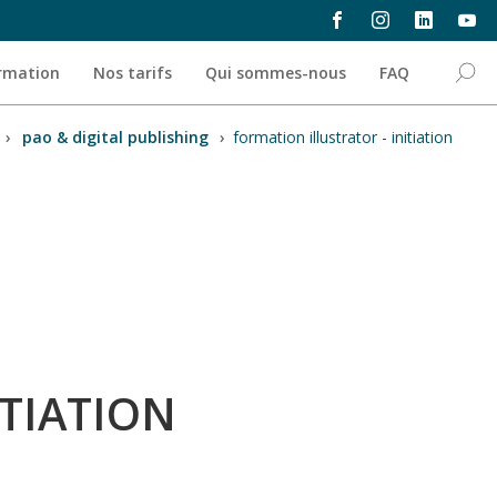
ormation
Nos tarifs
Qui sommes-nous
FAQ
›
pao & digital publishing
›
formation illustrator - initiation
ITIATION