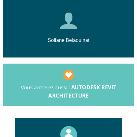
📐 Publier des plans, coupes, façades
et documents 3D.
📊 Exploiter la maquette pour générer
des nomenclatures de projets.
Sofiane Belaouinat
Vous aimerez aussi :
AUTODESK REVIT
ARCHITECTURE