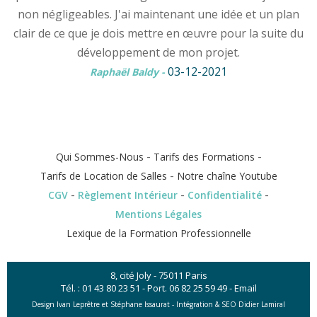
non négligeables. J'ai maintenant une idée et un plan
clair de ce que je dois mettre en œuvre pour la suite du
développement de mon projet.
03-12-2021
Raphaël Baldy
-
-
-
Qui Sommes-Nous
Tarifs des Formations
-
Tarifs de Location de Salles
Notre chaîne Youtube
-
-
-
CGV
Règlement Intérieur
Confidentialité
Mentions Légales
Lexique de la Formation Professionnelle
8, cité Joly - 75011 Paris
Tél. :
01 43 80 23 51
- Port.
06 82 25 59 49
-
Email
Design Ivan Leprêtre et Stéphane Issaurat -
Intégration & SEO Didier Lamiral