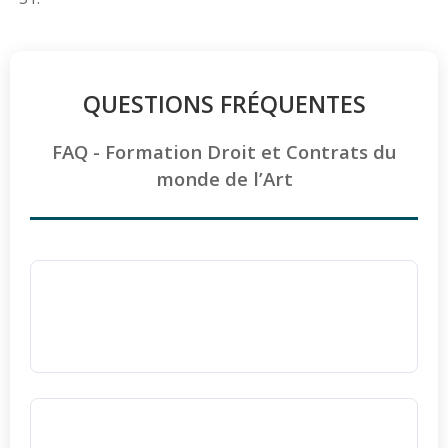
QUESTIONS FRÉQUENTES
FAQ - Formation Droit et Contrats du
monde de l’Art
Quels sont les tarifs et la durée de la
formation Droit et Contrats du monde de
l’Art ?
La durée et les tarifs de cette formation
majorée sont
déterminés sur mesure
selon
La formation Droit et Contrats du monde
vos besoins spécifiques.