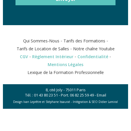
-
-
Qui Sommes-Nous
Tarifs des Formations
-
Tarifs de Location de Salles
Notre chaîne Youtube
-
-
-
CGV
Règlement Intérieur
Confidentialité
Mentions Légales
Lexique de la Formation Professionnelle
8, cité Joly - 75011 Paris
Tél. :
01 43 80 23 51
- Port.
06 82 25 59 49
-
Email
Design Ivan Leprêtre et Stéphane Issaurat -
Intégration & SEO Didier Lamiral