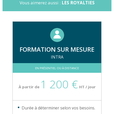
Vous aimerez aussi :
LES ROYALTIES
✅
Prérequis :
Connaissances
juridiques et financières de base en
matière de marché de l’Art. Être
sensibilisé et curieux du monde des
arts.
FORMATION SUR MESURE
INTRA
EN PRÉSENTIEL OU À DISTANCE
1 200 €
À partir de
HT / jour
Durée à déterminer selon vos besoins.