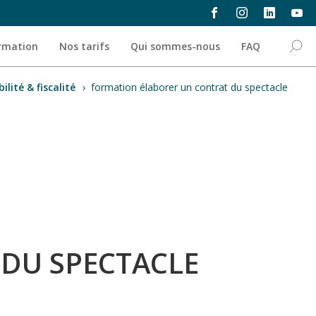
ormation
Nos tarifs
Qui sommes-nous
FAQ
lité & fiscalité
›
formation élaborer un contrat du spectacle
DU SPECTACLE