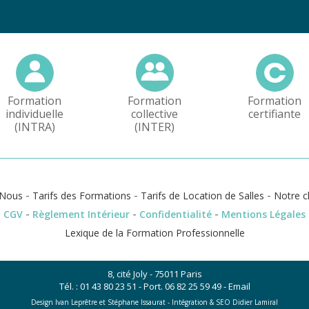
Formation
Formation
Formation
individuelle
collective
certifiante
(INTRA)
(INTER)
-
-
-
Nous
Tarifs des Formations
Tarifs de Location de Salles
Notre c
-
-
-
CGV
Règlement Intérieur
Confidentialité
Mentions Légales
Lexique de la Formation Professionnelle
8, cité Joly - 75011 Paris
Tél. :
01 43 80 23 51
- Port.
06 82 25 59 49
-
Email
Design Ivan Leprêtre et Stéphane Issaurat -
Intégration & SEO Didier Lamiral