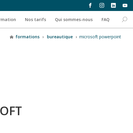
ormation
Nos tarifs
Qui sommes-nous
FAQ
formations
›
bureautique
›
microsoft powerpoint
OFT