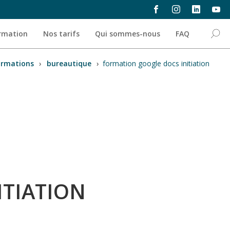
ormation
Nos tarifs
Qui sommes-nous
FAQ
ormations
›
bureautique
›
formation google docs initiation
ITIATION