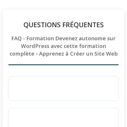
QUESTIONS FRÉQUENTES
FAQ - Formation Devenez autonome sur
WordPress avec cette formation
complète - Apprenez à Créer un Site Web
Quels sont les prérequis pour suivre le
perfectionnement WordPress ?
Les participants doivent posséder un site
WordPress actif et maîtriser les
bases des
Comment sont évalués les acquis à la fin de
langages HTML et CSS
. Une aisance générale
la formation ?