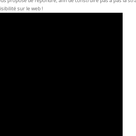
s propose de répondre, afin de construire pas à pas la stra
ibilité sur le web !