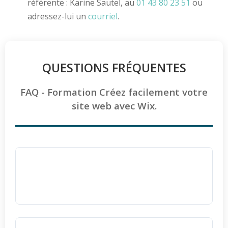
référente : Karine Sautel, au
01 43 80 23 51
ou
adressez-lui un
courriel
.
QUESTIONS FRÉQUENTES
FAQ - Formation Créez facilement votre
site web avec Wix.
Les personnes en situation de handicap
peuvent-elles participer à cette formation
?
Absolument, toutes les formations d'Ellipse
Formation sont
accessibles aux personnes