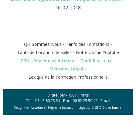
16-02-2018
-
-
Qui Sommes-Nous
Tarifs des Formations
-
Tarifs de Location de Salles
Notre chaîne Youtube
-
-
-
CGV
Règlement Intérieur
Confidentialité
Mentions Légales
Lexique de la Formation Professionnelle
8, cité Joly - 75011 Paris
Tél. :
01 43 80 23 51
- Port.
06 82 25 59 49
-
Email
Design Ivan Leprêtre et Stéphane Issaurat -
Intégration & SEO Didier Lamiral