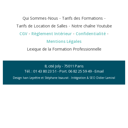
-
-
Qui Sommes-Nous
Tarifs des Formations
-
Tarifs de Location de Salles
Notre chaîne Youtube
-
-
-
CGV
Règlement Intérieur
Confidentialité
Mentions Légales
Lexique de la Formation Professionnelle
8, cité Joly - 75011 Paris
Tél. :
01 43 80 23 51
- Port.
06 82 25 59 49
-
Email
Design Ivan Leprêtre et Stéphane Issaurat -
Intégration & SEO Didier Lamiral