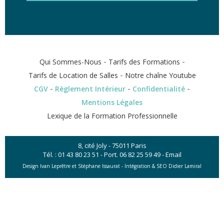
-
-
Qui Sommes-Nous
Tarifs des Formations
-
Tarifs de Location de Salles
Notre chaîne Youtube
-
-
-
CGV
Règlement Intérieur
Confidentialité
Mentions Légales
Lexique de la Formation Professionnelle
8, cité Joly - 75011 Paris
Tél. :
01 43 80 23 51
- Port.
06 82 25 59 49
-
Email
Design Ivan Leprêtre et Stéphane Issaurat -
Intégration & SEO Didier Lamiral