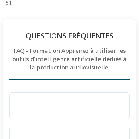
51.
QUESTIONS FRÉQUENTES
FAQ - Formation Apprenez à utiliser les
outils d’intelligence artificielle dédiés à
la production audiovisuelle.
La formation vidéo IA est-elle accessible
aux personnes en situation de handicap ?
Oui
, toutes les formations d'Ellipse Formation
sont accessibles aux personnes en situation
Quelle est la durée de la formation pour