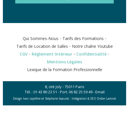
-
-
Qui Sommes-Nous
Tarifs des Formations
-
Tarifs de Location de Salles
Notre chaîne Youtube
-
-
-
CGV
Règlement Intérieur
Confidentialité
Mentions Légales
Lexique de la Formation Professionnelle
8, cité Joly - 75011 Paris
Tél. :
01 43 80 23 51
- Port.
06 82 25 59 49
-
Email
Design Ivan Leprêtre et Stéphane Issaurat -
Intégration & SEO Didier Lamiral