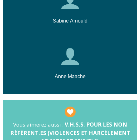
Cetet formation positionne
chaque
collaborateur
comme
acteur de vigilance
,
sans confusion de rôle avec les fonctions RH
Sabine Arnould
ou les référents, en clarifiant les postures
attendues, les limites d’intervention et les
circuits de traitement.
Anne Maache
Vous aimerez aussi :
V.H.S.S. POUR LES NON
RÉFÉRENT.ES (VIOLENCES ET HARCÈLEMENT