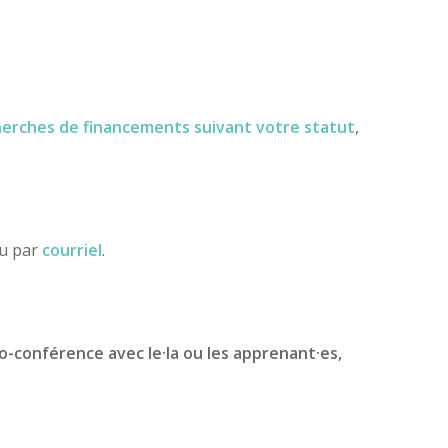
herches de financements
suivant votre statut
,
ou par
courriel
.
io-conférence avec le·la ou les apprenant·es,