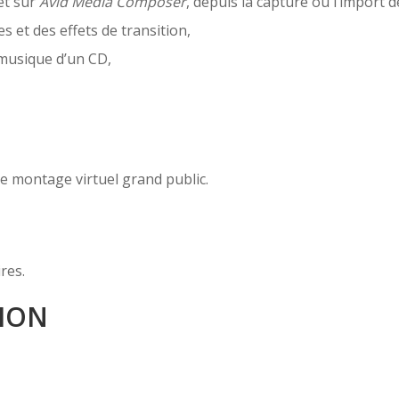
et sur
Avid Media Composer
, depuis la capture ou l’import d
s et des effets de transition,
 musique d’un CD,
e montage virtuel grand public.
res.
ION