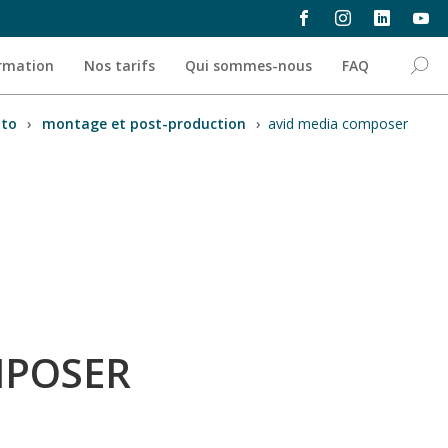
ormation
Nos tarifs
Qui sommes-nous
FAQ
oto
›
montage et post-production
›
avid media composer
MPOSER