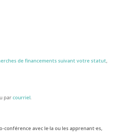
herches de financements
suivant votre statut
,
ou par
courriel
.
io-conférence avec le·la ou les apprenant·es,