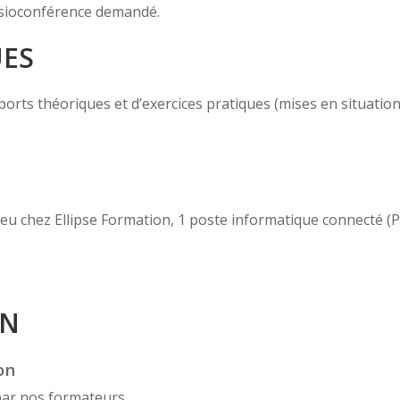
 visioconférence demandé.
UES
ts théoriques et d’exercices pratiques (mises en situation, c
 lieu chez Ellipse Formation, 1 poste informatique connecté 
ON
on
par nos formateurs,