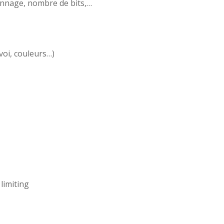
onnage, nombre de bits,…
voi, couleurs…)
limiting