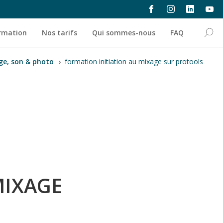
ormation
Nos tarifs
Qui sommes-nous
FAQ
ge, son & photo
›
formation initiation au mixage sur protools
MIXAGE