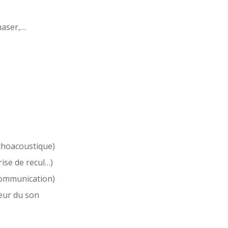
haser,…
choacoustique)
rise de recul…)
 communication)
ieur du son