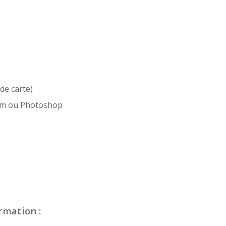
de carte)
om ou Photoshop
rmation :