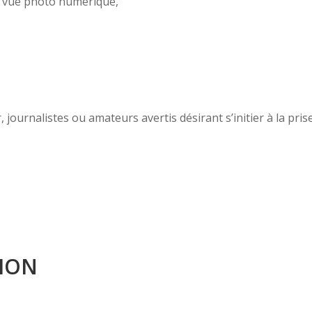
e vue photo numérique,
r, journalistes ou amateurs avertis désirant s’initier à la p
ION