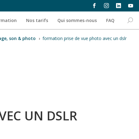
ormation
Nos tarifs
Qui sommes-nous
FAQ
ge, son & photo
›
formation prise de vue photo avec un dslr
VEC UN DSLR