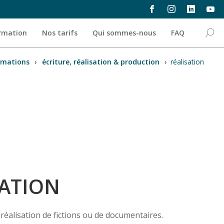
ormation
Nos tarifs
Qui sommes-nous
FAQ
rmations
›
écriture, réalisation & production
›
réalisation
SATION
réalisation de fictions ou de documentaires.