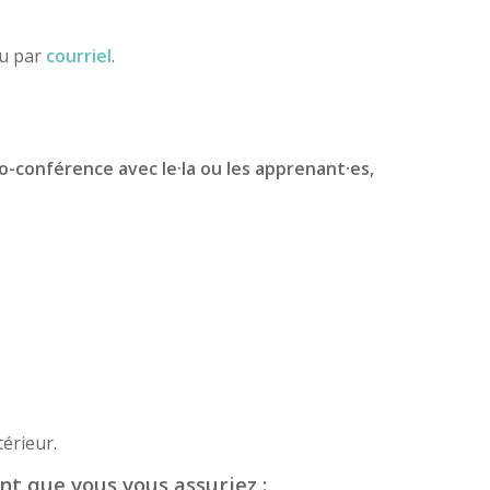
ou par
courriel
.
io-conférence avec le·la ou les apprenant·es,
érieur.
nt que vous vous assuriez :