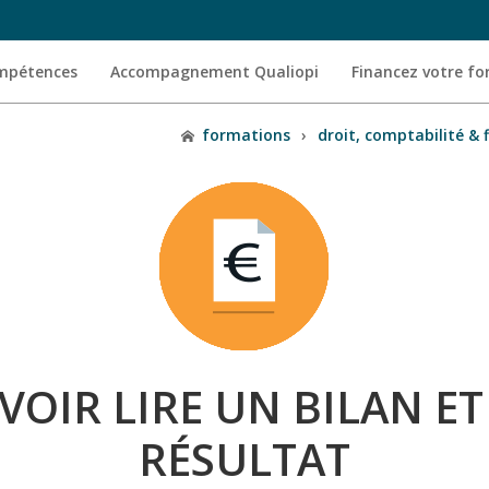
ompétences
Accompagnement Qualiopi
Financez votre f
formations
›
droit, comptabilité & f
OIR LIRE UN BILAN E
RÉSULTAT