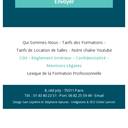
Envoyer
-
-
Qui Sommes-Nous
Tarifs des Formations
-
Tarifs de Location de Salles
Notre chaîne Youtube
-
-
-
CGV
Règlement Intérieur
Confidentialité
Mentions Légales
Lexique de la Formation Professionnelle
8, cité Joly - 75011 Paris
Tél. :
01 43 80 23 51
- Port.
06 82 25 59 49
-
Email
Design Ivan Leprêtre et Stéphane Issaurat -
Intégration & SEO Didier Lamiral