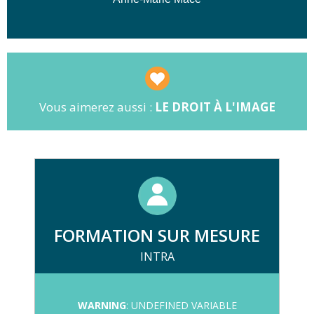
📸
Droits d'auteur :
contrats de
commande et cession
👤
Droit à l'image :
personnes et biens
🌐
Exploitation :
galeries en ligne et
édition
Vous aimerez aussi :
LE DROIT À L'IMAGE
FORMATION SUR MESURE
INTRA
WARNING
: UNDEFINED VARIABLE