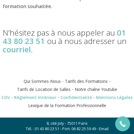
formation souhaitée.
N’hésitez pas à nous appeler au
01
43 80 23 51
ou à nous adresser un
courriel
.
-
-
Qui Sommes-Nous
Tarifs des Formations
-
Tarifs de Location de Salles
Notre chaîne Youtube
-
-
-
CGV
Règlement Intérieur
Confidentialité
Mentions Légales
Lexique de la Formation Professionnelle
8, cité Joly - 75011 Paris
Tél. :
01 43 80 23 51
- Port.
06 82 25 59 49
-
Email