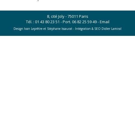
8, cité Joly - 75011 Paris
Tél. :
01 43 80 23 51
- Port.
06 82 25 59 49
-
Email
Design Ivan Leprêtre et Stéphane Issaurat -
Intégration & SEO Didier Lamiral