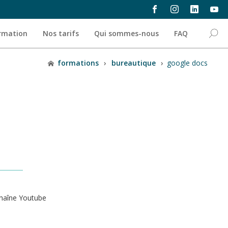
ormation
Nos tarifs
Qui sommes-nous
FAQ
formations
›
bureautique
›
google docs
haîne Youtube