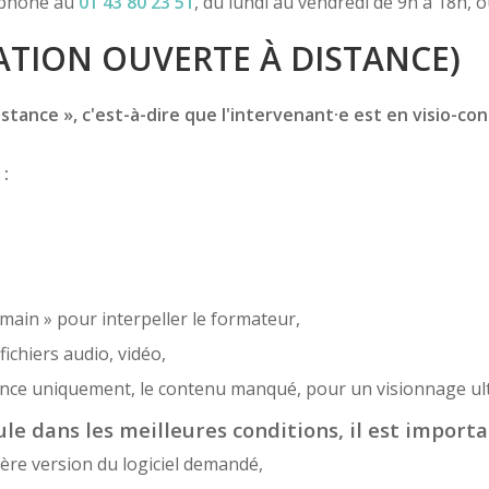
léphone au
01 43 80 23 51
, du lundi au vendredi de 9h à 18h, 
TION OUVERTE À DISTANCE)
tance », c'est-à-dire que l'intervenant·e est en visio-con
 :
 main » pour interpeller le formateur,
ichiers audio, vidéo,
sence uniquement, le contenu manqué, pour un visionnage ult
le dans les meilleures conditions, il est importa
ère version du logiciel demandé,