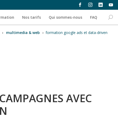
ormation
Nos tarifs
Qui sommes-nous
FAQ
›
multimedia & web
›
formation google ads et data-driven
 CAMPAGNES AVEC
EN