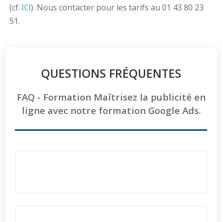
(cf.
ICI
). Nous contacter pour les tarifs au 01 43 80 23
51.
QUESTIONS FRÉQUENTES
FAQ - Formation Maîtrisez la publicité en
ligne avec notre formation Google Ads.
Quel est le programme détaillé pour
optimiser ses campagnes SEA ?
Le programme couvre l'intégralité de
l'écosystème publicitaire Google. Vous
Le programme de formation est-il