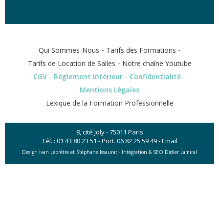
-
-
Qui Sommes-Nous
Tarifs des Formations
-
Tarifs de Location de Salles
Notre chaîne Youtube
-
-
-
CGV
Règlement Intérieur
Confidentialité
Mentions Légales
Lexique de la Formation Professionnelle
8, cité Joly - 75011 Paris
Tél. :
01 43 80 23 51
- Port.
06 82 25 59 49
-
Email
Design Ivan Leprêtre et Stéphane Issaurat -
Intégration & SEO Didier Lamiral