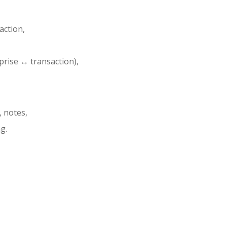
action,
prise ↔ transaction),
, notes,
g.