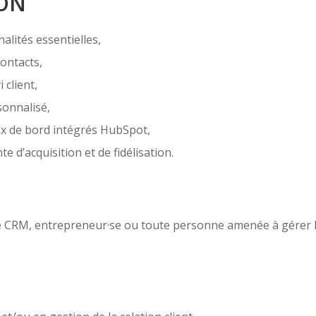
ION
alités essentielles,
ontacts,
 client,
sonnalisé,
x de bord intégrés HubSpot,
 d’acquisition et de fidélisation.
 CRM, entrepreneur·se ou toute personne amenée à gérer la 