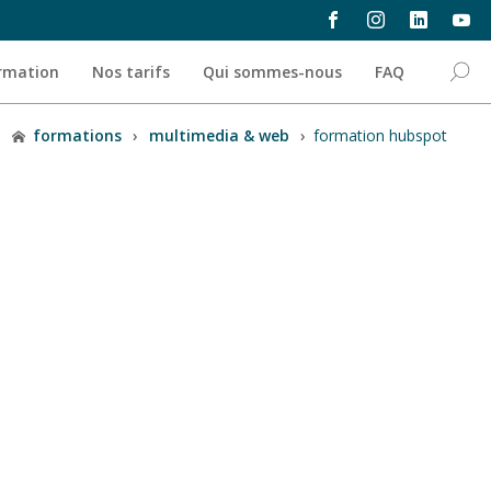
ormation
Nos tarifs
Qui sommes-nous
FAQ
formations
›
multimedia & web
›
formation hubspot