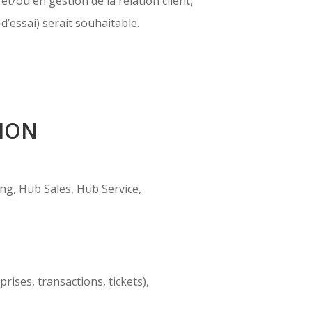
t/ou en gestion de la relation client,
’essai) serait souhaitable.
ION
g, Hub Sales, Hub Service,
rises, transactions, tickets),