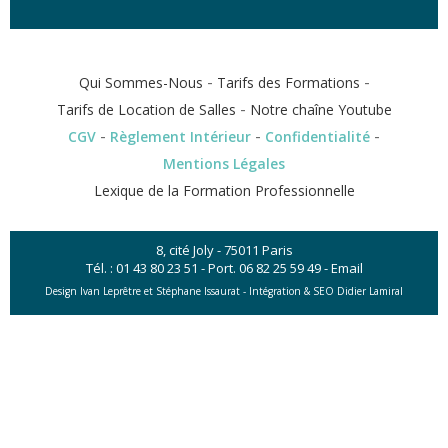
-
-
Qui Sommes-Nous
Tarifs des Formations
-
Tarifs de Location de Salles
Notre chaîne Youtube
-
-
-
CGV
Règlement Intérieur
Confidentialité
Mentions Légales
Lexique de la Formation Professionnelle
8, cité Joly - 75011 Paris
Tél. :
01 43 80 23 51
- Port.
06 82 25 59 49
-
Email
Design Ivan Leprêtre et Stéphane Issaurat -
Intégration & SEO Didier Lamiral