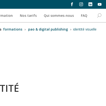
ormation
Nos tarifs
Qui sommes-nous
FAQ
formations
›
pao & digital publishing
›
identité visuelle
TITÉ