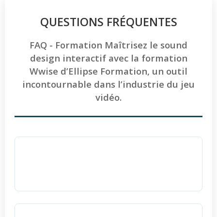
QUESTIONS FRÉQUENTES
FAQ - Formation Maîtrisez le sound
design interactif avec la formation
Wwise d’Ellipse Formation, un outil
incontournable dans l’industrie du jeu
vidéo.
La formation au sound design sur Wwise
est-elle accessible aux personnes en
situation de handicap ?
Absolument
, toutes nos formations sont
accessibles aux personnes en situation de