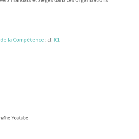
s de la Compétence
: cf.
ICI
.
haîne Youtube