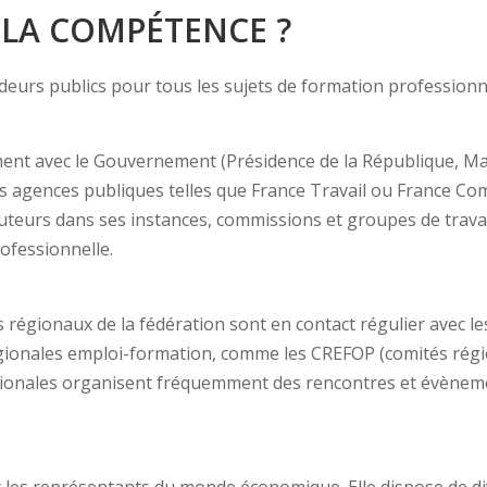
 LA COMPÉTENCE ?
écideurs publics pour tous les sujets de formation professi
t avec le Gouvernement (Présidence de la République, Matig
les agences publiques telles que France Travail ou France C
ocuteurs dans ses instances, commissions et groupes de trava
ofessionnelle.
 régionaux de la fédération sont en contact régulier avec le
égionales emploi-formation, comme les CREFOP (comités régio
gionales organisent fréquemment des rencontres et évèneme
c les représentants du monde économique. Elle dispose de d