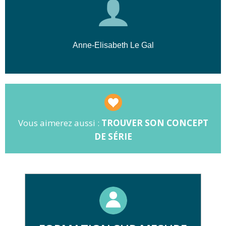
🎯
Objectif :
Concevoir une bible de
série efficace.
📝
Pratique :
Exercices sur la structure
Anne-Elisabeth Le Gal
en 4 actes.
Vous aimerez aussi :
TROUVER SON CONCEPT
DE SÉRIE