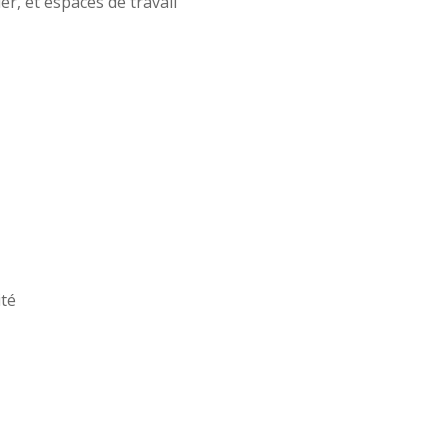
er, et espaces de travail
ité