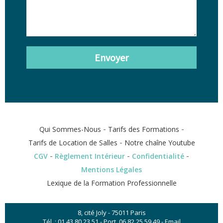
Envoyer
-
-
Qui Sommes-Nous
Tarifs des Formations
-
Tarifs de Location de Salles
Notre chaîne Youtube
-
-
-
CGV
Règlement Intérieur
Confidentialité
Mentions Légales
Lexique de la Formation Professionnelle
8, cité Joly - 75011 Paris
Tél. :
01 43 80 23 51
- Port.
06 82 25 59 49
-
Email