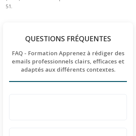
51.
QUESTIONS FRÉQUENTES
FAQ - Formation Apprenez à rédiger des
emails professionnels clairs, efficaces et
adaptés aux différents contextes.
Pourquoi la pédagogie d'Ellipse Formation
est-elle efficace pour l'apprentissage ?
La pédagogie d'Ellipse Formation repose sur
la pratique intensive et le faire-faire
. Les